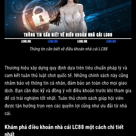
Thông tin cần biết về điều khoản nhà cái LC88
Thương hiệu xây dựng quy định dựa trên tiêu chuẩn pháp lý và
cam kết tuân thủ luật chơi quốc tế. Những chính sách này cũng
nhằm bảo vệ thông tin cá nhân, đảm bảo an toàn cho mọi giao
dịch. Bạn cần đọc kỹ và đồng ý với điều khoản trước khi tham gia
để có trải nghiệm tốt nhất. Tuân thủ chính sách giúp hội viên
được tận hưởng trọn vẹn các quyền lợi cũng như ưu đãi từ nhà
cái.
Khám phá điều khoản nhà cái LC88 một cách chi tiết
nhất