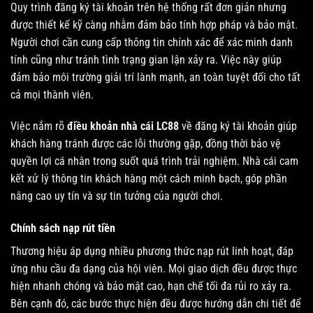
Quy trình đăng ký tài khoản trên hệ thống rất đơn giản nhưng
được thiết kế kỹ càng nhằm đảm bảo tính hợp pháp và bảo mật.
Người chơi cần cung cấp thông tin chính xác để xác minh danh
tính cũng như tránh tình trạng gian lận xảy ra. Việc này giúp
đảm bảo môi trường giải trí lành mạnh, an toàn tuyệt đối cho tất
cả mọi thành viên.
Việc nắm rõ
điều khoản nhà cái LC88
về đăng ký tài khoản giúp
khách hàng tránh được các lỗi thường gặp, đồng thời bảo vệ
quyền lợi cá nhân trong suốt quá trình trải nghiệm. Nhà cái cam
kết xử lý thông tin khách hàng một cách minh bạch, góp phần
nâng cao uy tín và sự tin tưởng của người chơi.
Chính sách nạp rút tiền
Thương hiệu áp dụng nhiều phương thức nạp rút linh hoạt, đáp
ứng nhu cầu đa dạng của hội viên. Mọi giao dịch đều được thực
hiện nhanh chóng và bảo mật cao, hạn chế tối đa rủi ro xảy ra.
Bên cạnh đó, các bước thực hiện đều được hướng dẫn chi tiết để