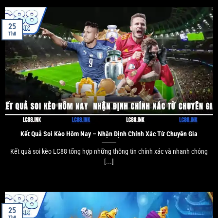
25
Th8
Kết Quả Soi Kèo Hôm Nay – Nhận Định Chính Xác Từ Chuyên Gia
Kết quả soi kèo LC88 tổng hợp những thông tin chính xác và nhanh chóng
[...]
25
Th8