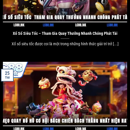
Xổ Số Siêu Tốc – Tham Gia Quay Thưởng Nhanh Chóng Phát Tài
Xổ số siêu tốc được coi là một trong những hình thức giải trí trở [...]
25
Th8