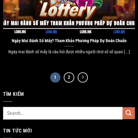
Ngày Mai Đánh Số Mấy? Tham Khảo Phương Pháp Dự Đoán Chuẩn
Ngày mai đánh số mấy là câu hỏi được nhiều người chơi xổ số quan [...]
1
2
TÌM KIẾM
TIN TỨC MỚI