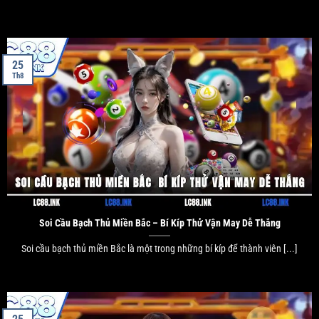
25
Th8
Soi Cầu Bạch Thủ Miền Bắc – Bí Kíp Thử Vận May Dễ Thắng
Soi cầu bạch thủ miền Bắc là một trong những bí kíp để thành viên [...]