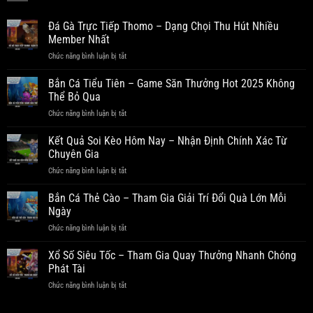
Đá Gà Trực Tiếp Thomo – Dạng Chọi Thu Hút Nhiều
Member Nhất
Chức năng bình luận bị tắt
ở
Đá
Gà
Bắn Cá Tiểu Tiên – Game Săn Thưởng Hot 2025 Không
Trực
Thể Bỏ Qua
Tiếp
Chức năng bình luận bị tắt
ở
Thomo
Bắn
–
Cá
Kết Quả Soi Kèo Hôm Nay – Nhận Định Chính Xác Từ
Dạng
Tiểu
Chọi
Chuyên Gia
Tiên
Thu
Chức năng bình luận bị tắt
ở
–
Hút
Kết
Game
Nhiều
Quả
Bắn Cá Thẻ Cào – Tham Gia Giải Trí Đổi Quà Lớn Mỗi
Săn
Member
Soi
Thưởng
Ngày
Nhất
Kèo
Hot
Chức năng bình luận bị tắt
ở
Hôm
2025
Bắn
Nay
Không
Cá
Xổ Số Siêu Tốc – Tham Gia Quay Thưởng Nhanh Chóng
–
Thể
Thẻ
Nhận
Phát Tài
Bỏ
Cào
Định
Qua
Chức năng bình luận bị tắt
ở
–
Chính
Xổ
Tham
Xác
Số
Gia