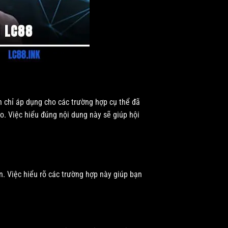
h chỉ áp dụng cho các trường hợp cụ thể đã
o. Việc hiểu đúng nội dung này sẽ giúp hội
n. Việc hiểu rõ các trường hợp này giúp bạn