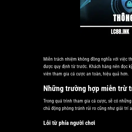
Miễn trách nhiệm không đồng nghĩa với việc th
được quy định từ trước. Khách hàng nên đọc kỹ
viên tham gia cá cược an toàn, hiệu quả hơn.
Những trường hợp miễn trừ 
Trong quá trình tham gia cá cược, sẽ có những
chủ động phòng tránh rủi ro cũng như giải trí 
Lỗi từ phía người chơi