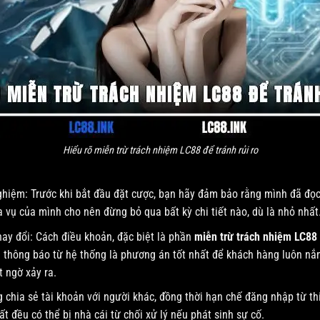
Hiểu rõ miễn trừ trách nhiệm LC88 để tránh rủi ro
nghiệm: Trước khi bắt đầu đặt cược, bạn hãy đảm bảo rằng mình đã đọc
a vụ của mình cho nên đừng bỏ qua bất kỳ chi tiết nào, dù là nhỏ nhất
ay đổi: Cách điều khoản, đặc biệt là phần
miễn trừ trách nhiệm LC88
i thông báo từ hệ thống là phương án tốt nhất để khách hàng luôn nắm
t ngờ xảy ra.
g chia sẻ tài khoản với người khác, đồng thời hạn chế đăng nhập từ th
 đều có thể bị nhà cái từ chối xử lý nếu phát sinh sự cố.