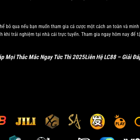
thể bỏ qua nếu bạn muốn tham gia cá cược một cách an toàn và minh b
h khi trải nghiệm tại nhà cái trực tuyến. Tham gia ngay hôm nay để 
Đáp Mọi Thắc Mắc Ngay Tức Thì 2025Liên Hệ LC88 – Giải Đ