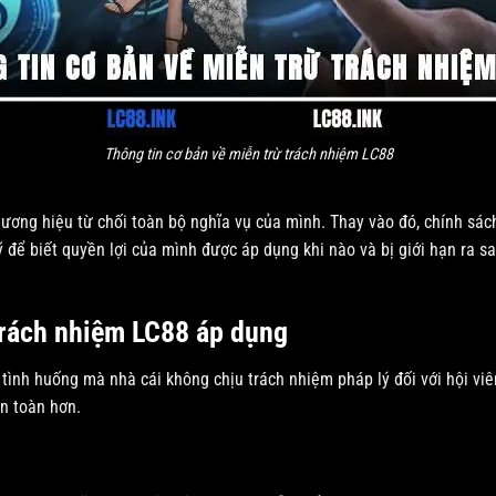
Thông tin cơ bản về miễn trừ trách nhiệm LC88
ương hiệu từ chối toàn bộ nghĩa vụ của mình. Thay vào đó, chính sác
 để biết quyền lợi của mình được áp dụng khi nào và bị giới hạn ra sa
trách nhiệm LC88 áp dụng
 tình huống mà nhà cái không chịu trách nhiệm pháp lý đối với hội viê
an toàn hơn.