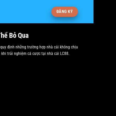
ĐĂNG KÝ
Thể Bỏ Qua
 quy định những trường hợp nhà cái không chịu
 khi trải nghiệm cá cược tại nhà cái LC88.