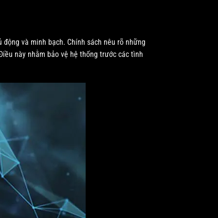
ủ động và minh bạch. Chính sách nêu rõ những
Điều này nhằm bảo vệ hệ thống trước các tình