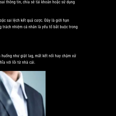
ai thông tin, chia sẻ tài khoản hoặc sử dụng
ặc sai lệch kết quả cược. Đây là giới hạn
g trách nhiệm cá nhân là yếu tố bắt buộc trong
h huống như giật lag, mất kết nối hay chậm xử
a với lỗi từ nhà cái.