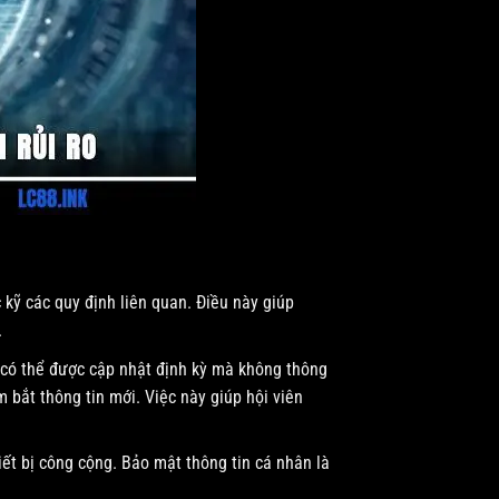
 kỹ các quy định liên quan. Điều này giúp
.
có thể được cập nhật định kỳ mà không thông
 bắt thông tin mới. Việc này giúp hội viên
iết bị công cộng. Bảo mật thông tin cá nhân là