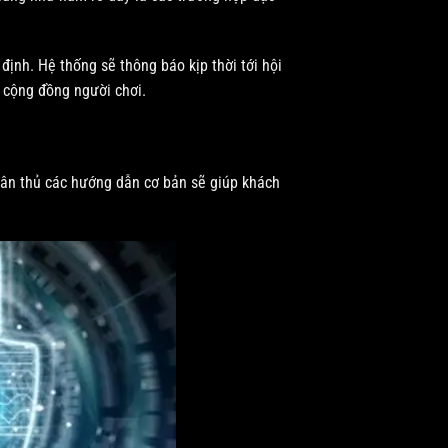
định. Hệ thống sẽ thông báo kịp thời tới hội
a cộng đồng người chơi.
tuân thủ các hướng dẫn cơ bản sẽ giúp khách