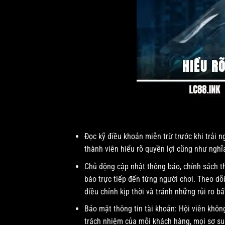
Đọc kỹ điều khoản miễn trừ trước khi trải 
thành viên hiểu rõ quyền lợi cũng như nghĩ
Chủ động cập nhật thông báo, chính sách th
báo trực tiếp đến từng người chơi. Theo dõ
điều chỉnh kịp thời và tránh những rủi ro bấ
Bảo mật thông tin tài khoản: Hội viên khôn
trách nhiệm của mỗi khách hàng, mọi sơ suất