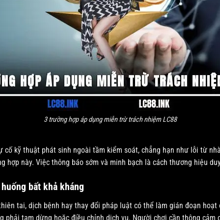
3 trường hợp áp dụng miễn trừ trách nhiệm LC88
 cố kỹ thuật phát sinh ngoài tầm kiểm soát, chẳng hạn như lỗi từ nh
g hợp này. Việc thông báo sớm và minh bạch là cách thương hiệu duy tr
h huống bất khả kháng
hiên tai, dịch bệnh hay thay đổi pháp luật có thể làm gián đoạn hoạt
ng phải tạm dừng hoặc điều chỉnh dịch vụ. Người chơi cần thông cảm 