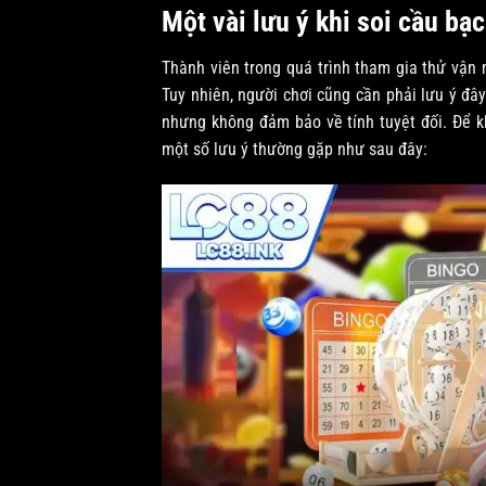
Một vài lưu ý khi soi cầu bạ
Thành viên trong quá trình tham gia thử vận 
Tuy nhiên, người chơi cũng cần phải lưu ý đâ
nhưng không đảm bảo về tính tuyệt đối. Để 
một số lưu ý thường gặp như sau đây: