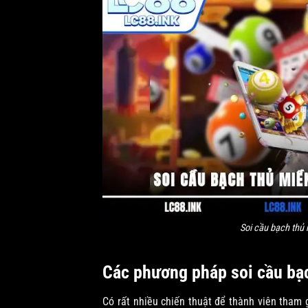
Soi cầu bạch thủ
Các phương pháp soi cầu bạc
Có rất nhiều chiến thuật để thành viên tham 