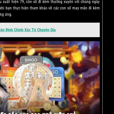
 xuất hiện 79, còn số đi kèm thường xuyên với chúng ngày
n khi bạn thực hiện tham khảo về các con số may mắn đi kèm
ơng ứng.
ận Định Chính Xác Từ Chuyên Gia