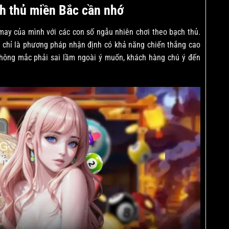
ch thủ miền Bắc cần nhớ
may của mình với các con số ngẫu nhiên chơi theo bạch thủ.
y chỉ là phương pháp nhận định có khả năng chiến thắng cao
không mắc phải sai lầm ngoài ý muốn, khách hàng chú ý đến