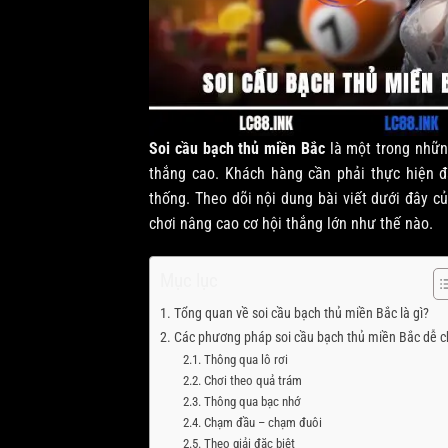
Soi cầu bạch thủ miền Bắc
là một trong những
thắng cao. Khách hàng cần phải thực hiện đ
thống. Theo dõi nội dung bài viết dưới đây c
chơi nâng cao cơ hội thắng lớn như thế nào.
Mục lục
Tổng quan về soi cầu bạch thủ miền Bắc là gì?
Các phương pháp soi cầu bạch thủ miền Bắc dễ c
Thông qua lô rơi
Chơi theo quả trám
Thông qua bạc nhớ
Chạm đầu – chạm đuôi
Theo giải đặc biệt