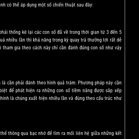
ình có thể áp dụng một số chiến thuật sau đây:
hải thống kê lại các con số đã về trong thời gian từ 3 đến 5
á nhiều lần thì khả năng trong kỳ quay trả thưởng tới rất dễ
ời tham gia theo cách này chỉ cần đánh đúng con số như vậy
 là cần phải đánh theo hình quả trám. Phương pháp này cần
 biệt để phát hiện ra những con số tiềm năng được sắp xếp
ính là chúng xuất hiện nhiều lần và đúng theo cấu trúc như
 thể thông qua bạc nhớ để tìm ra mối liên hệ giữa những kết