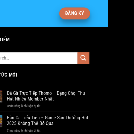
ĐĂNG KÝ
KIẾM
TỨC MỚI
Đá Gà Trực Tiếp Thomo – Dạng Chọi Thu
Hút Nhiều Member Nhất
Chức năng bình luận bị tắt
ở
Đá
Gà
Bắn Cá Tiểu Tiên – Game Săn Thưởng Hot
Trực
2025 Không Thể Bỏ Qua
Tiếp
Chức năng bình luận bị tắt
ở
Thomo