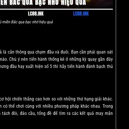
ủ miền Bắc qua bạc nhớ hiệu quả
ả là cắn thông qua chạm đầu và đuôi. Bạn cần phải quan sát
ế nào. Chú ý nên tiến hành thống kê ở những kỳ quay gần đây
nhưng đầu hay xuất hiện số 5 thì hãy tiến hành đánh bạch thủ
 cơ hội chiến thắng cao hơn so với những thứ hạng giải khác.
ạn có thể chơi cùng với nhiều phương pháp khác nhau. Trong
h tách đôi, đảo cầu, tổng đề để tìm ra các kết quả may mắn