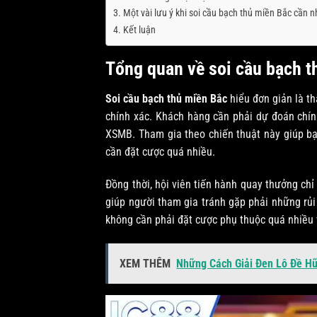
Một vài lưu ý khi soi cầu bạch thủ miền Bắc cần n
Kết luận
Tổng quan về soi cầu bạch t
Soi cầu bạch thủ miền Bắc
hiểu đơn giản là t
chính xác. Khách hàng cần phải dự đoán chính
XSMB. Tham gia theo chiến thuật này giúp bạ
cần đặt cược quá nhiều.
Đồng thời, hội viên tiến hành quay thưởng chỉ
giúp người tham gia tránh gặp phải những rủi
không cần phải đặt cược phụ thuộc quá nhiều
XEM THÊM
Những Cách Giải Đen Lô Đề H