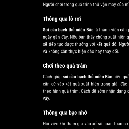
Người chơi trong quá trình thử vận may của m
Thông qua lô rơi
Soi cầu bạch thủ miền Bắc
là thành viên cần p
ngày gần đây. Nếu bạn thấy chúng xuất hiện qu
sẽ tiếp tục được thưởng với kết quả đó. Ngư
và không cần thực hiện đảo hay thay đổi.
Chơi theo quả trám
Cách giúp
soi cầu bạch thủ miền Bắc
hiệu quả
căn cứ vào kết quả xuất hiện trong giải đặc
theo hình quả trám. Cách để sớm nhận dạng ch
vậy.
Thông qua bạc nhớ
Hội viên khi tham gia vào xổ số hoàn toàn có