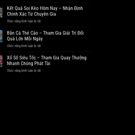
Bắn
–
Cá
Kết Quả Soi Kèo Hôm Nay – Nhận Định
Dạng
Tiểu
Chọi
Chính Xác Từ Chuyên Gia
Tiên
Thu
Chức năng bình luận bị tắt
ở
–
Hút
Kết
Game
Nhiều
Quả
Bắn Cá Thẻ Cào – Tham Gia Giải Trí Đổi
Săn
Member
Soi
Thưởng
Quà Lớn Mỗi Ngày
Nhất
Kèo
Hot
Chức năng bình luận bị tắt
ở
Hôm
2025
Bắn
Nay
Không
Cá
Xổ Số Siêu Tốc – Tham Gia Quay Thưởng
–
Thể
Thẻ
Nhận
Nhanh Chóng Phát Tài
Bỏ
Cào
Định
Qua
Chức năng bình luận bị tắt
ở
–
Chính
Xổ
Tham
Xác
Số
Gia
Từ
Siêu
Giải
Chuyên
Tốc
Trí
Gia
–
Đổi
Tham
Quà
Gia
Lớn
Quay
Mỗi
Thưởng
Ngày
Nhanh
Chóng
Phát