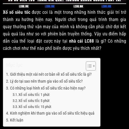
Xổ số siêu tốc
được coi là một trong những hình thức giải trí trở
thành xu hướng hiện nay. Người chơi trong quá trình tham gia
quay thưởng thử vận may của mình và không cần phải chờ đợi kết
quả quá lâu như so với phiên bản truyền thống. Vậy ưu điểm hấp
dẫn của thể loại đặt cược này tại
nhà cái LC88
là gì? Có những
cách chơi như thế nào phổ biến được yêu thích nhất?
Mục lục
Giới thiệu một vài nét cơ bản về xổ số siêu tốc là gì?
Lý do tại sao nên tham gia vào xổ số siêu tốc?
Có những loại hình xổ số siêu tốc nào hiện nay?
Xổ số siêu tốc 1 phút
Xổ số siêu tốc 5 phút
Xổ số siêu tốc 15 phút
Kinh nghiệm khi tham gia vào xổ số siêu tốc hiệu quả
Kết luận