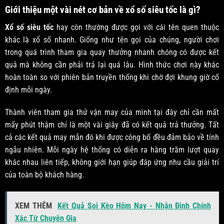
Giới thiệu một vài nét cơ bản về xổ số siêu tốc là gì?
Xổ số siêu tốc
hay còn thường được gọi với cái tên quen thuộc
khác là xổ số nhanh. Giống như tên gọi của chúng, người chơi
trong quá trình tham gia quay thưởng nhanh chóng có được kết
quả mà không cần phải trả lại quá lâu. Hình thức chơi này khác
hoàn toàn so với phiên bản truyền thống khi chờ đợi khung giờ cố
định mỗi ngày.
Thành viên tham gia thử vận may của mình tại đây chỉ cần mất
mấy phút thậm chí là một vài giây đã có kết quả trả thưởng. Tất
cả các kết quả may mắn đó khi được công bố đều đảm bảo về tính
ngẫu nhiên. Mỗi ngày hệ thống có diễn ra hàng trăm lượt quay
khác nhau liên tiếp, không giới hạn giúp đáp ứng nhu cầu giải trí
của toàn bộ khách hàng.
XEM THÊM
Kết Quả Soi Kèo Hôm Nay - Nhận Định Chính
Xác Từ Chuyên Gia