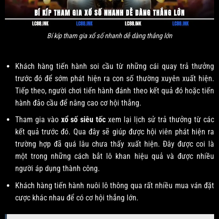
Bí kíp tham gia xổ số nhanh dễ dàng thắng lớn
Khách hàng tiến hành soi cầu từ những cái quay trả thưởng
trước đó để sớm phát hiện ra con số thường xuyên xuất hiện.
Tiếp theo, người chơi tiến hành đánh theo kết quả đó hoặc tiến
hành đảo cầu để nâng cao cơ hội thắng.
Tham gia vào
xổ số siêu tốc
xem lại lịch sử trả thưởng từ các
kết quả trước đó. Qua đây sẽ giúp được hội viên phát hiện ra
trường hợp đã quá lâu chưa thấy xuất hiện. Đây được coi là
một trong những cách bắt lô khan hiệu quả và được nhiều
người áp dụng thành công.
Khách hàng tiến hành nuôi lô thông qua rất nhiều mua ván đặt
cược khác nhau để có cơ hội thắng lớn.