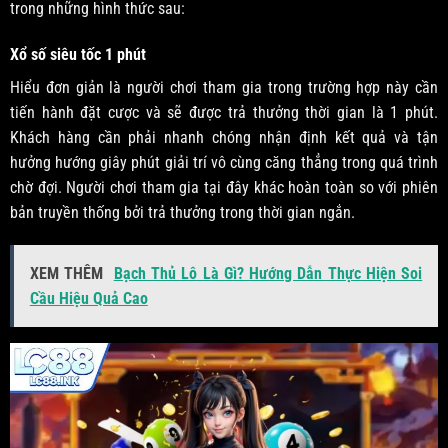
trong những hình thức sau:
Xổ số siêu tốc 1 phút
Hiểu đơn giản là người chơi tham gia trong trường hợp này cần
tiến hành đặt cược và sẽ được trả thưởng thời gian là 1 phút.
Khách hàng cần phải nhanh chóng nhận định kết quả và tận
hưởng hướng giây phút giải trí vô cùng căng thẳng trong quá trình
chờ đợi. Người chơi tham gia tại đây khác hoàn toàn so với phiên
bản truyền thống bởi trả thưởng trong thời gian ngắn.
XEM THÊM
Bạch Thủ Lô Là Gì? Hướng Dẫn Thực Hiện Soi
Cầu Hiệu Quả Cao