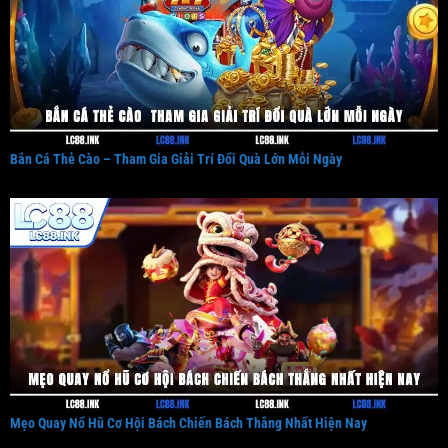
Bắn Cá Thẻ Cào – Tham Gia Giải Trí Đổi Quà Lớn Mỗi Ngày
Mẹo Quay Nổ Hũ Cơ Hội Bách Chiến Bách Thắng Nhất Hiện Nay