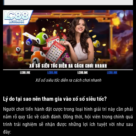
Xổ số siêu tốc diễn ra cách chơi nhanh
Lý do tại sao nên tham gia vào xổ số siêu tốc?
Người chơi tiến hành đặt cược trong loại hình giải trí này cần phải
nắm rõ quy tắc về cách đánh. Đồng thời, hội viên trong chính quá
trình trải nghiệm sẽ nhận được những lợi ích tuyệt vời như sau
đây: