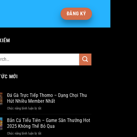
ĐĂNG KÝ
KIẾM
TỨC MỚI
Đá Gà Trực Tiếp Thomo – Dạng Chọi Thu
Hút Nhiều Member Nhất
Chức năng bình luận bị tắt
ở
Đá
Gà
Bắn Cá Tiểu Tiên – Game Săn Thưởng Hot
Trực
2025 Không Thể Bỏ Qua
Tiếp
Chức năng bình luận bị tắt
ở
Thomo