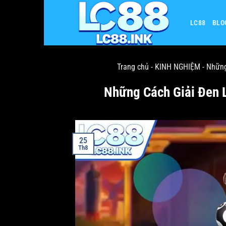
LC88
BLO
Trang chủ
-
KINH NGHIỆM
-
Những
Những Cách Giải Đen 
25
Th8