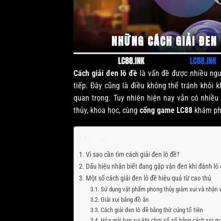
Cách giải đen lô đề
là vấn đề được nhiều ngườ
tiếp. Đây cũng là điều không thể tránh khỏi 
quan trọng. Tuy nhiên hiện nay vẫn có nhiề
thủy, khoa học, cùng
cổng game LC88
khám ph
Mục lục
Vì sao cần tìm cách giải đen lô đề?
Dấu hiệu nhận biết đang gặp vận đen khi đánh lô
Một số cách giải đen lô đề hiệu quả từ cao thủ
Sử dụng vật phẩm phong thủy giảm xui và nhận
Giải xui bằng đồ ăn
Cách giải đen lô đề bằng thờ cúng tổ tiên
Hóa giải hạn xui khi chơi xổ số bằng cách soi 