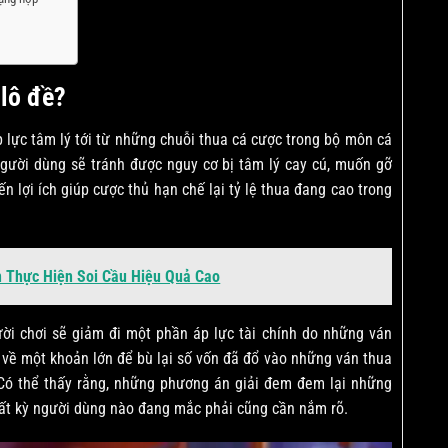
 lô đề?
áp lực tâm lý tới từ những chuỗi thua cá cược trong bộ môn cá
người dùng sẽ tránh được nguy cơ bị tâm lý cay cú, muốn gỡ
n lợi ích giúp cược thủ hạn chế lại tỷ lệ thua đang cao trong
n Thực Hiện Soi Cầu Hiệu Quả Cao
ười chơi sẽ giảm đi một phần áp lực tài chính do những ván
 về một khoản lớn để bù lại số vốn đã đổ vào những ván thua
. Có thể thấy rằng, những phương án giải đem đem lại những
 bất kỳ người dùng nào đang mắc phải cũng cần nắm rõ.