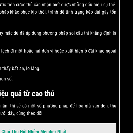
rước tiên cược thủ cần nhận biết được những dấu hiệu cụ thể.
pháp khắc phục kịp thời, tránh để tình trạng kéo dài gây tổn
gày mặc dù đã áp dụng phương pháp soi cầu thì khẳng định là
lệch đi một hoặc hai đơn vị hoặc xuất hiện ở đài khác ngoài
 thấy bất an, lo lắng.
họn số.
iệu quả từ cao thủ
 năm thì sẽ có một số phương pháp để hóa giả vận đen, thu
ưới đây, cùng theo dõi:
g Chọi Thu Hút Nhiều Member Nhất