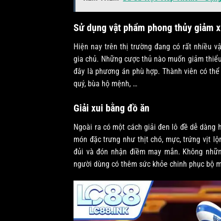
Sử dụng vật phẩm phong thủy giảm x
Hiện nay trên thị trường đang có rất nhiều v
gia chủ. Những cược thủ nào muốn giảm thiểu 
đây là phương án phù hợp. Thành viên có thể
quý, bùa hộ mệnh, …
Giải xui bằng đồ ăn
Ngoài ra có một cách giải đen lô đề dễ dàng 
món đặc trưng như thịt chó, mực, trứng vịt l
đủi và đón nhận điềm may mắn. Không nhữn
người dùng có thêm sức khỏe chinh phục bộ m