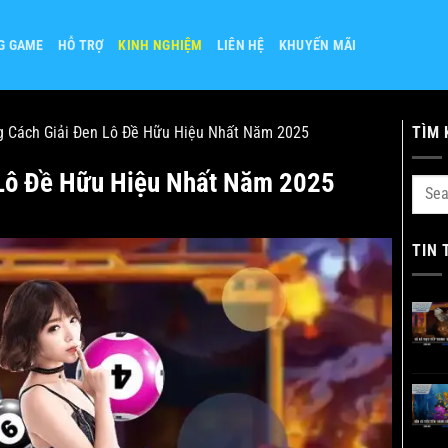
G GAME
HỖ TRỢ
KINH NGHIỆM
LIÊN HỆ
KHUYẾN MÃI
 Cách Giải Đen Lô Đề Hữu Hiệu Nhất Năm 2025
TÌM 
Lô Đề Hữu Hiệu Nhất Năm 2025
TIN 