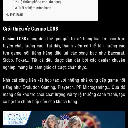
Hệ thống phòng chơi đa dạng
Trải nghiệm minh bạch
Kết luận
Giới thiệu về Casino LC88
Casino LC88
mang đến thế giới giải trí với hàng loạt trò chơi trực
tuyến chất lượng cao. Tại đây, thành viên có thể tận hưởng các
tựa game nổi tiếng hàng đầu tại các sòng bạc như Baccarat,
Sicbo, Poker,… Tất cả đều được dẫn dắt bởi các dealer chuyên
nghiệp, mang lại cảm giác cá cược chân thực.
Nhà cái cũng liên kết hợp tác với những nhà cung cấp game nổi
tiếng như Evolution Gaming, Playtech, PP, Microgaming,.. Qua đó
mang đến kho trò chơi chất lượng với tỷ lệ thưởng cạnh tranh, tạo
cơ hội tài chính hấp dẫn cho khách hàng.