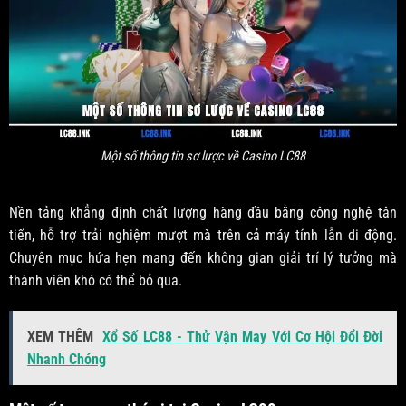
Một số thông tin sơ lược về Casino LC88
Nền tảng khẳng định chất lượng hàng đầu bằng công nghệ tân
tiến, hỗ trợ trải nghiệm mượt mà trên cả máy tính lẫn di động.
Chuyên mục hứa hẹn mang đến không gian giải trí lý tưởng mà
thành viên khó có thể bỏ qua.
XEM THÊM
Xổ Số LC88 - Thử Vận May Với Cơ Hội Đổi Đời
Nhanh Chóng